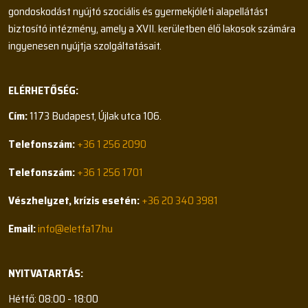
gondoskodást nyújtó szociális és gyermekjóléti alapellátást
biztosító intézmény, amely a XVII. kerületben élő lakosok számára
ingyenesen nyújtja szolgáltatásait.
ELÉRHETŐSÉG:
Cím:
1173 Budapest, Újlak utca 106.
Telefonszám:
+36 1 256 2090
Telefonszám:
+36 1 256 1701
Vészhelyzet, krízis esetén:
+36 20 340 3981
Email:
info@eletfa17.hu
NYITVATARTÁS:
Hétfő: 08:00 - 18:00