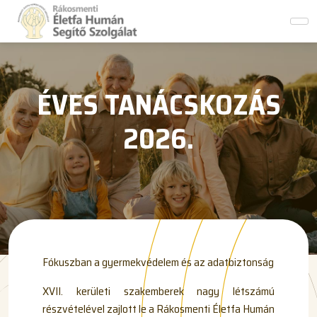
ÉVES TANÁCSKOZÁS
2026.
Fókuszban a gyermekvédelem és az adatbiztonság
XVII. kerületi szakemberek nagy létszámú
részvételével zajlott le a Rákosmenti Életfa Humán