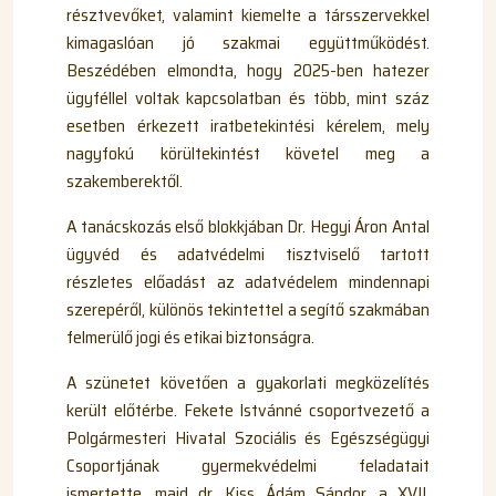
résztvevőket, valamint kiemelte a társszervekkel
kimagaslóan jó szakmai együttműködést.
Beszédében elmondta, hogy 2025-ben hatezer
ügyféllel voltak kapcsolatban és több, mint száz
esetben érkezett iratbetekintési kérelem, mely
nagyfokú körültekintést követel meg a
szakemberektől.
A tanácskozás első blokkjában Dr. Hegyi Áron Antal
ügyvéd és adatvédelmi tisztviselő tartott
részletes előadást az adatvédelem mindennapi
szerepéről, különös tekintettel a segítő szakmában
felmerülő jogi és etikai biztonságra.
A szünetet követően a gyakorlati megközelítés
került előtérbe. Fekete Istvánné csoportvezető a
Polgármesteri Hivatal Szociális és Egészségügyi
Csoportjának gyermekvédelmi feladatait
ismertette, majd dr. Kiss Ádám Sándor, a XVII.