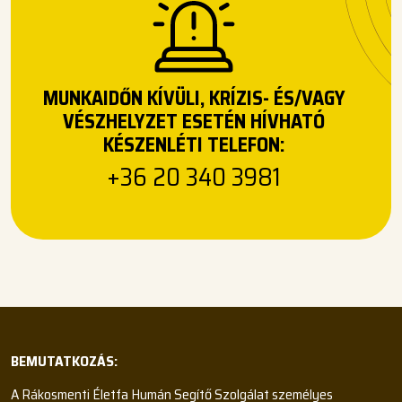
MUNKAIDŐN KÍVÜLI, KRÍZIS- ÉS/VAGY
VÉSZHELYZET ESETÉN HÍVHATÓ
KÉSZENLÉTI TELEFON:
+36 20 340 3981
BEMUTATKOZÁS:
A Rákosmenti Életfa Humán Segítő Szolgálat személyes