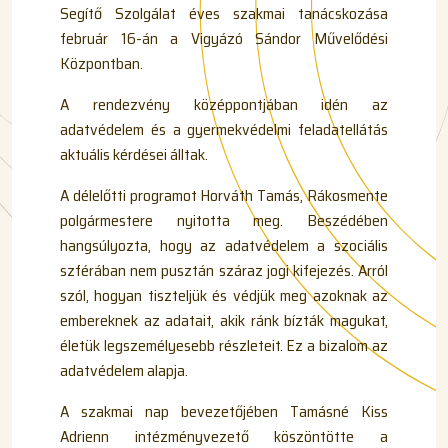
Segítő Szolgálat éves szakmai tanácskozása
február 16-án a Vigyázó Sándor Művelődési
Központban.
A rendezvény középpontjában idén az
adatvédelem és a gyermekvédelmi feladatellátás
aktuális kérdései álltak.
A délelőtti programot Horváth Tamás, Rákosmente
polgármestere nyitotta meg. Beszédében
hangsúlyozta, hogy az adatvédelem a szociális
szférában nem pusztán száraz jogi kifejezés. Arról
szól, hogyan tiszteljük és védjük meg azoknak az
embereknek az adatait, akik ránk bízták magukat,
életük legszemélyesebb részleteit. Ez a bizalom az
adatvédelem alapja.
A szakmai nap bevezetőjében Tamásné Kiss
Adrienn intézményvezető köszöntötte a