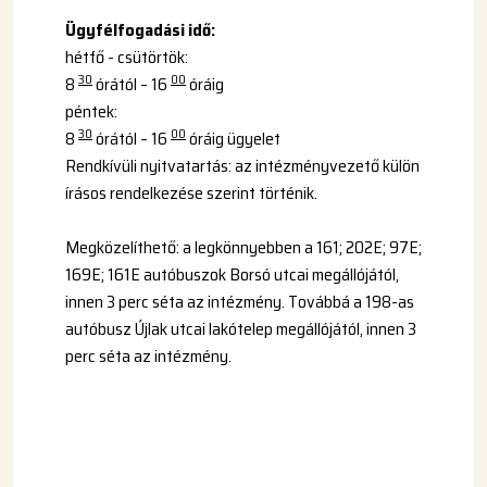
Ü
gyfélfogadási idő:
hétfő - csütörtök:
30
00
8
órától – 16
óráig
péntek:
30
00
8
órától – 16
óráig ügyelet
Rendkívüli nyitvatartás: az intézményvezető külön
írásos rendelkezése szerint történik.
Megközelíthető: a legkönnyebben a 161; 202E; 97E;
169E; 161E autóbuszok Borsó utcai megállójától,
innen 3 perc séta az intézmény. Továbbá a 198-as
autóbusz Újlak utcai lakótelep megállójától, innen 3
perc séta az intézmény.