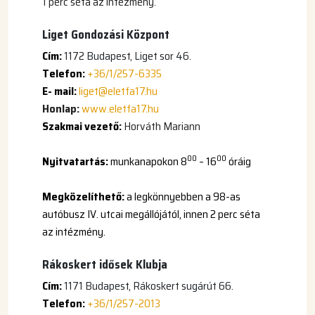
1 perc séta az intézmény.
Liget Gondozási Központ
Cím:
1172 Budapest, Liget sor 46.
Telefon:
+36/1/257-6335
E- mail:
liget@eletfa17.hu
Honlap:
www.eletfa17.hu
Szakmai vezető:
Horváth Mariann
00
00
N
yitvatartás:
munkanapokon 8
– 16
óráig
Megközelíthető:
a legkönnyebben a 98-as
autóbusz IV. utcai megállójától, innen 2 perc séta
az intézmény.
Rákoskert idősek Klubja
Cím:
1171 Budapest, Rákoskert sugárút 66.
Telefon:
+36/1/257-2013