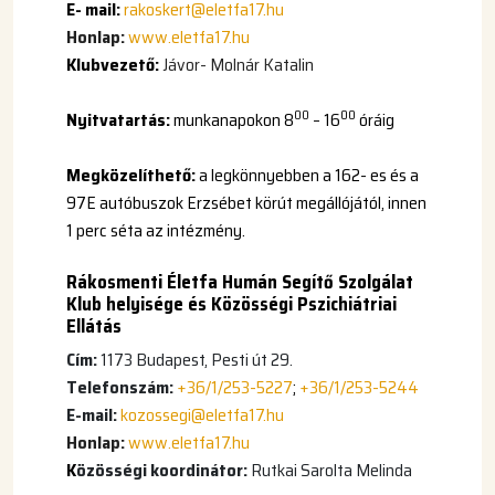
E- mail:
rakoskert@eletfa17.hu
Honlap:
www.eletfa17.hu
Klubvezető:
Jávor- Molnár Katalin
00
00
N
yitvatartás:
munkanapokon 8
– 16
óráig
Megközelíthető:
a legkönnyebben a 162- es és a
97E autóbuszok Erzsébet körút megállójától, innen
1 perc séta az intézmény.
Rákosmenti Életfa Humán Segítő Szolgálat
Klub helyisége és Közösségi Pszichiátriai
Ellátás
Cím:
1173 Budapest, Pesti út 29.
Telefonszám:
+36/1/253-5227
;
+36/1/253-5244
E-mail:
kozossegi@eletfa17.hu
Honlap:
www.eletfa17.hu
K
özösségi koordinátor:
Rutkai Sarolta Melinda