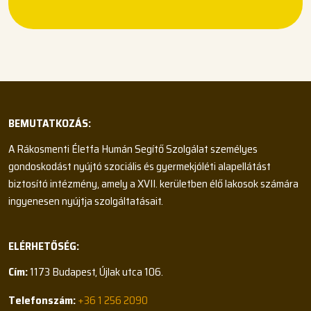
BEMUTATKOZÁS:
A Rákosmenti Életfa Humán Segítő Szolgálat személyes
gondoskodást nyújtó szociális és gyermekjóléti alapellátást
biztosító intézmény, amely a XVII. kerületben élő lakosok számára
ingyenesen nyújtja szolgáltatásait.
ELÉRHETŐSÉG:
Cím:
1173 Budapest, Újlak utca 106.
Telefonszám:
+36 1 256 2090