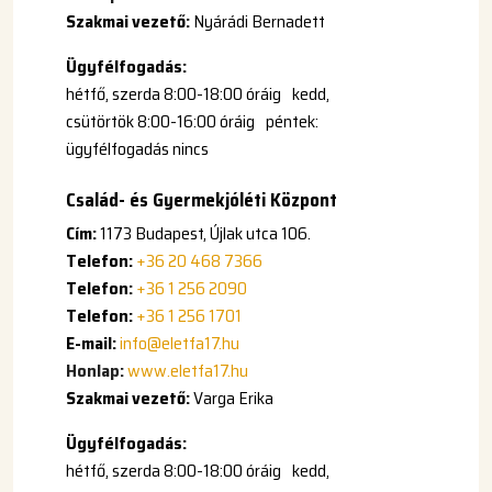
Szakmai vezető:
Nyárádi Bernadett
Ügyfélfogadás:
hétfő, szerda 8:00-18:00 óráig kedd,
csütörtök 8:00-16:00 óráig péntek:
ügyfélfogadás nincs
Család- és Gyermekjóléti Központ
Cím:
1173 Budapest, Újlak utca 106.
Telefon:
+36 20 468 7366
Telefon:
+36 1 256 2090
Telefon:
+36 1 256 1701
E-mail:
info@eletfa17.hu
Honlap:
www.eletfa17.hu
Szakmai vezető:
Varga Erika
Ügyfélfogadás:
hétfő, szerda 8:00-18:00 óráig kedd,