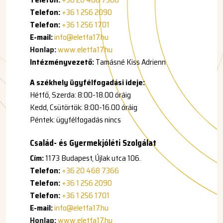
Telefon:
+36 1 256 2090
Telefon:
+36 1 256 1701
E-mail:
info@eletfa17.hu
Honlap:
www.eletfa17.hu
Intézményvezető:
Tamásné Kiss Adrienn
A székhely ügyfélfogadási ideje:
Hétfő, Szerda: 8:00-18.00 óráig
Kedd, Csütörtök: 8:00-16.00 óráig
Péntek: ügyfélfogadás nincs
Család- és Gyermekjóléti Szolgálat
Cím:
1173 Budapest, Újlak utca 106.
Telefon:
+36 20 468 7366
Telefon:
+36 1 256 2090
Telefon:
+36 1 256 1701
E-mail:
info@eletfa17.hu
Honlap:
www.eletfa17.hu