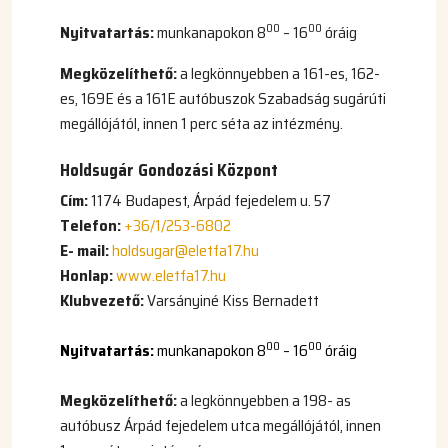
00
00
Nyitvatartás:
munkanapokon 8
– 16
óráig
Megközelíthető:
a legkönnyebben a 161-es, 162-
es, 169E és a 161E autóbuszok Szabadság sugárúti
megállójától, innen 1 perc séta az intézmény.
Holdsugár Gondozási Központ
Cím:
1174 Budapest, Árpád fejedelem u. 57
Telefon:
+36/1/253-6802
E- mail:
holdsugar@eletfa17.hu
Honlap:
www.eletfa17.hu
Klubvezető:
Varsányiné Kiss Bernadett
00
00
N
yitvatartás:
munkanapokon 8
– 16
óráig
Megközelíthető:
a legkönnyebben a 198- as
autóbusz Árpád fejedelem utca megállójától, innen