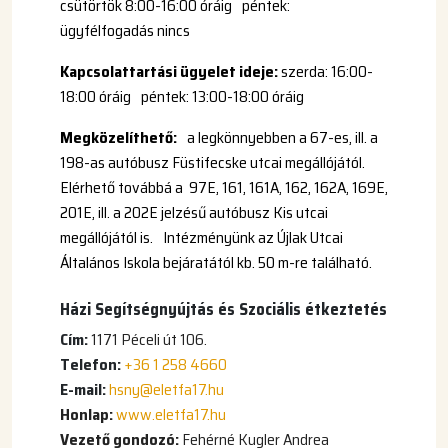
csütörtök 8:00-16:00 óráig péntek:
ügyfélfogadás nincs
Kapcsolattartási ügyelet ideje:
szerda: 16:00-
18:00 óráig péntek: 13:00-18:00 óráig
Megközelíthető:
a legkönnyebben a 67-es, ill. a
198-as autóbusz Füstifecske utcai megállójától.
Elérhető továbbá a 97E, 161, 161A, 162, 162A, 169E,
201E, ill. a 202E jelzésű autóbusz Kis utcai
megállójától is. Intézményünk az Újlak Utcai
Általános Iskola bejáratától kb. 50 m-re található.
Házi Segítségnyújtás és Szociális étkeztetés
Cím:
1171 Péceli út 106.
Telefon:
+36 1 258 4660
E-mail:
hsny@eletfa17.hu
Honlap:
www.eletfa17.hu
Vezető gondozó:
Fehérné Kugler Andrea