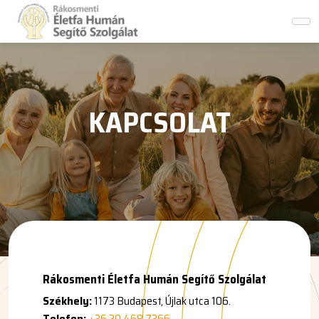
KAPCSOLAT
Rákosmenti Életfa Humán Segítő Szolgálat
Székhely:
1173 Budapest, Újlak utca 106.
Telefon:
+36 20 468 7366