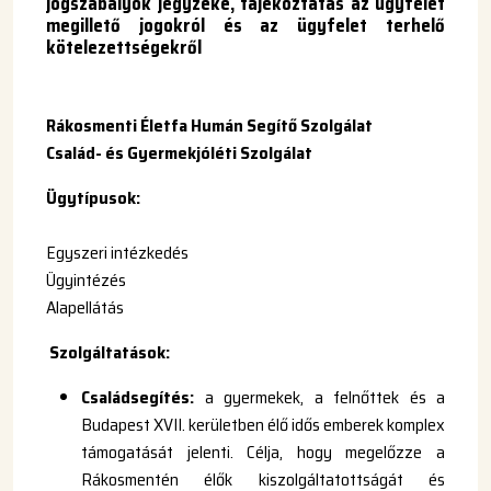
jogszabályok jegyzéke, tájékoztatás az ügyfelet
megillető jogokról és az ügyfelet terhelő
kötelezettségekről
Rákosmenti Életfa Humán Segítő Szolgálat
Család- és Gyermekjóléti Szolgálat
Ügytípusok:
Egyszeri intézkedés
Ügyintézés
Alapellátás
Szolgáltatások:
Családsegítés:
a gyermekek, a felnőttek és a
Budapest XVII. kerületben élő idős emberek komplex
támogatását jelenti. Célja, hogy megelőzze a
Rákosmentén élők kiszolgáltatottságát és