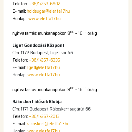
Telefon:
+36/1/253-6802
E- mail:
holdsugar@eletfa17.hu
Honlap:
www.eletfa17.hu
00
00
nyitvatartás: munkanapokon 8
– 16
óráig
Liget Gondozási Központ
Cím:
1172 Budapest, Liget sor 46.
Telefon:
+36/1/257-6335
E- mail:
liget@eletfa17.hu
Honlap:
www.eletfa17.hu
00
00
nyitvatartás: munkanapokon 8
– 16
óráig
Rákoskert idősek Klubja
Cím:
1171 Budapest, Rákoskert sugárút 66.
Telefon:
+36/1/257-2013
E- mail:
rakoskert@eletfa17.hu
Honlap:
www.eletfa17.hu