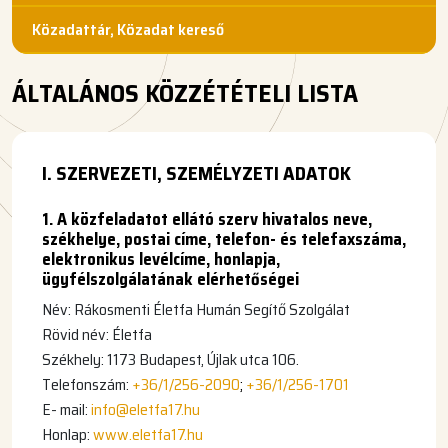
Közadattár, Közadat kereső
ÁLTALÁNOS KÖZZÉTÉTELI LISTA
I. SZERVEZETI, SZEMÉLYZETI ADATOK
1. A közfeladatot ellátó szerv hivatalos neve,
székhelye, postai címe, telefon- és telefaxszáma,
elektronikus levélcíme, honlapja,
ügyfélszolgálatának elérhetőségei
Név: Rákosmenti Életfa Humán Segítő Szolgálat
Rövid név: Életfa
Székhely: 1173 Budapest, Újlak utca 106.
Telefonszám:
+36/1/256-2090
;
+36/1/256-1701
E- mail:
info@eletfa17.hu
Honlap:
www.eletfa17.hu