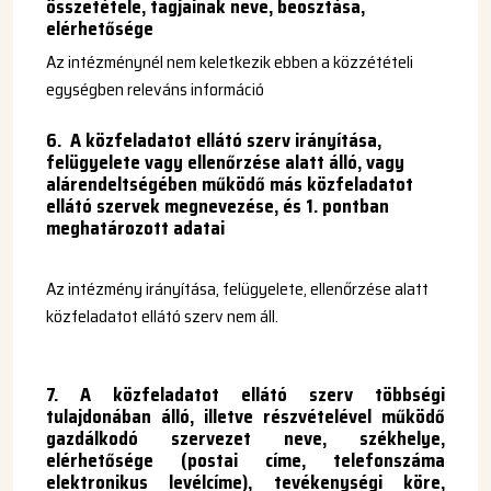
összetétele, tagjainak neve, beosztása,
elérhetősége
Az intézménynél nem keletkezik ebben a közzétételi
egységben releváns információ
6.
A közfeladatot ellátó szerv irányítása,
felügyelete vagy ellenőrzése alatt álló, vagy
alárendeltségében működő más közfeladatot
ellátó szervek megnevezése, és 1. pontban
meghatározott adatai
Az intézmény irányítása, felügyelete, ellenőrzése alatt
közfeladatot ellátó szerv nem áll.
7. A közfeladatot ellátó szerv többségi
tulajdonában álló, illetve részvételével működő
gazdálkodó szervezet neve, székhelye,
elérhetősége (postai címe, telefonszáma
elektronikus levélcíme), tevékenységi köre,