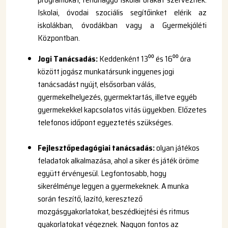
Iskolai, óvodai szociális segítőinket elérik az
iskolákban, óvodákban vagy a Gyermekjóléti
Központban.
Jogi Tanácsadás:
Keddenként 13⁰⁰ és 16⁰⁰ óra
között jogász munkatársunk ingyenes jogi
tanácsadást nyújt, elsősorban válás,
gyermekelhelyezés, gyermektartás, illetve egyéb
gyermekekkel kapcsolatos vitás ügyekben. Előzetes
telefonos időpont egyeztetés szükséges.
Fejlesztőpedagógiai tanácsadás:
olyan játékos
feladatok alkalmazása, ahol a siker és játék öröme
együtt érvényesül. Legfontosabb, hogy
sikerélménye legyen a gyermekeknek. A munka
során feszítő, lazító, keresztező
mozgásgyakorlatokat, beszédkiejtési és ritmus
gyakorlatokat végeznek. Nagyon fontos az