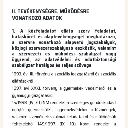
II. TEVÉKENYSÉGRE, MŰKÖDÉSRE
VONATKOZÓ ADATOK
1. A közfeladatot ellátó szerv feladatát,
hatáskörét és alaptevékenységét meghatározó,
a szervre vonatkozó alapvető jogszabályok,
közjogi szervezetszabályozó eszközök, valamint
a szervezeti és működési szabályzat vagy
ügyrend, az adatvédelmi és adatbiztonsági
szabályzat hatályos és teljes szövege
1993. évi III. törvény a szociális igazgatásról és szociális
ellátásokról
1997. évi XXXI. törvény a gyermekek védelméről és a
gyámügyi igazgatásról
15/1998. (IV. 30.) NM rendelet a személyes gondoskodást
nyújtó gyermekjóléti, gyermekvédelmi intézmények,
valamint személyek szakmai feladatairól és működésük
feltételeiről 149/1997. (IX. 10.) Korm. rendelet a