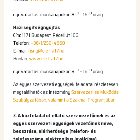
00
00
nyitvatartás: munkanapokon 8
– 16
óráig
Házi segítségnyújtás
Cím:
1171 Budapest, Péceli út 106.
Telefon:
+36/1/258-4660
E- mail:
hsny@eletfa17.hu
Honlap:
www.eletfa17.hu
00
00
nyitvatartás: munkanapokon 8
– 16
óráig
Az egyes szervezeti egységek feladatai részletesen
megtalálhatók az Intézmény
Szervezeti és Működési
Szabályzatában,
valamint a
Szakmai Programjában
3. A közfeladatot ellátó szerv vezetőinek és az
egyes szervezeti egységek vezetőinek neve,
beosztása, elérhetősége (telefon- és
telefaxszáma, elektronikus levélcíme)