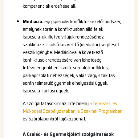
kompetenciák erősítése áll.
Mediáció:
egy speciális konfliktuskezelő módszer,
amelynek során a konfliktusban álló felek
kapcsolatuk, illetve vitájuk rendezéséhez
szakképzett külső közvetítő (mediátor) segítését
veszik igénybe. Mediációval a következő
konfliktusok rendezésére van lehetőség
Intézményünkben: szülő–serdülő konfliktus,
párkapcsolati nehézségek, válás vagy szakítás
során felmerülő gyermek elhelyezési ügyek,
kapcsolattartási ügyek.
A szolgáltatásokról az Intézmény
Szervezeti és
Működési Szabályzatában
, a
Szakmai Programban
és Szórólapunkról tájékozódhat.
A Család- és Gyermekjóléti szolgáltatások