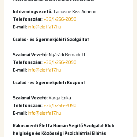
Intézményvezető:
Tamásné Kiss Adrienn
Telefonszám:
+36/1/256-2090
E-mail:
info@eletfa17.hu
Család- és Gyermekjóléti Szolgáltat
Szakmai Vezető:
Nyárádi Bernadett
Telefonszám:
+36/1/256-2090
E-mail:
info@eletfa17.hu
Család -és Gyermekjóléti Központ
Szakmai Vezető:
Varga Erika
Telefonszám:
+36/1/256-2090
E-mail:
info@eletfa17.hu
Rákosmenti Életfa Humán Segítő Szolgálat Klub
helyisége és Közösségi Pszichiátriai Ellátás