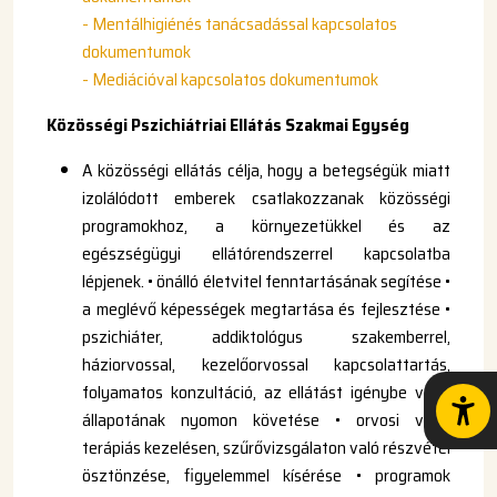
- Mentálhigiénés tanácsadással kapcsolatos
dokumentumok
- Mediációval kapcsolatos dokumentumok
Közösségi Pszichiátriai Ellátás Szakmai Egység
A közösségi ellátás célja, hogy a betegségük miatt
izolálódott emberek csatlakozzanak közösségi
programokhoz, a környezetükkel és az
egészségügyi ellátórendszerrel kapcsolatba
lépjenek. • önálló életvitel fenntartásának segítése •
a meglévő képességek megtartása és fejlesztése •
pszichiáter, addiktológus szakemberrel,
háziorvossal, kezelőorvossal kapcsolattartás,
folyamatos konzultáció, az ellátást igénybe vevő
állapotának nyomon követése • orvosi vagy
terápiás kezelésen, szűrővizsgálaton való részvétel
ösztönzése, figyelemmel kísérése • programok