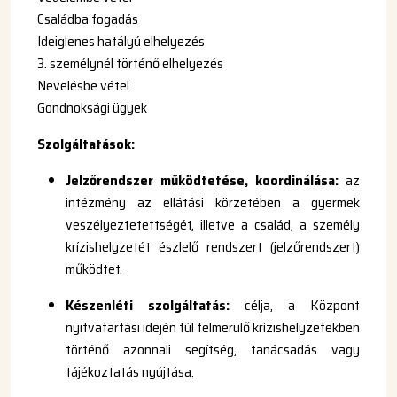
Családba fogadás
Ideiglenes hatályú elhelyezés
3. személynél történő elhelyezés
Nevelésbe vétel
Gondnoksági ügyek
Szolgáltatások:
Jelzőrendszer működtetése, koordinálása:
az
intézmény az ellátási körzetében a gyermek
veszélyeztetettségét, illetve a család, a személy
krízishelyzetét észlelő rendszert (jelzőrendszert)
működtet.
Készenléti szolgáltatás:
célja, a Központ
nyitvatartási idején túl felmerülő krízishelyzetekben
történő azonnali segítség, tanácsadás vagy
tájékoztatás nyújtása.