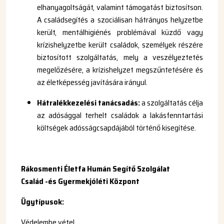
elhanyagoltságát, valamint támogatást biztosítson.
A családsegítés a szociálisan hátrányos helyzetbe
került, mentálhigiénés problémával küzdő vagy
krízishelyzetbe került családok, személyek részére
biztosított szolgáltatás, mely a veszélyeztetés
megelőzésére, a krízishelyzet megszűntetésére és
az életképesség javítására irányul.
Hátralékkezelési tanácsadás:
a szolgáltatás célja
az adósággal terhelt családok a lakásfenntartási
költségek adósságcsapdájából történő kisegítése.
Rákosmenti Életfa Humán Segítő Szolgálat
Család -és Gyermekjóléti Központ
Ügytípusok:
Védelembe vétel