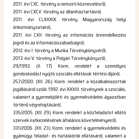
2011. évi CXC. törvény a nemzeti köznevelésről,
2011. évi CXCV. törvény az államháztartásról,
2011. évi CLXXXIX. törvény Magyarország helyi
önkormányzatairól,
2011. évi CXII. törvény az információs önrendelkezési
jogról és az információszabadságról,
2012. évi I. törvény a Munka Törvénykönyvéről,
2013. évi V. törvény a Polgári Törvénykönyvről,
29/1993. (II. 17.) Korm. rendelet a személyes
gondoskodást nyújtó szociális ellátások térítési díjáról,
257/2000. (XII. 26.) Korm. rendelet a közalkalmazottak
jogállásáról szóló 1992. évi XXXIII. törvénynek a szociális,
valamint a gyermekjóléti és gyermekvédelmi ágazatban
történő végrehajtásáról,
335/2005. (XII. 29.) Korm. rendelet a közfeladatot ellátó
szervek iratkezelésének általános követelményeiről,
331/2006. (XII. 23.) Korm. rendelet a gyermekvédelmi és
gyámügyi feladat- és hatáskörök ellátásáról, valamint a