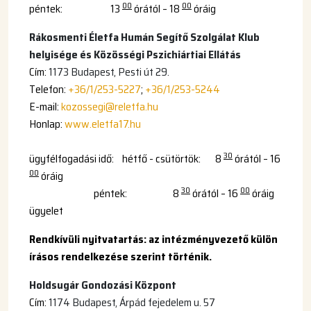
00
00
péntek: 13
órától – 18
óráig
Rákosmenti Életfa Humán Segítő Szolgálat Klub
helyisége és Közösségi Pszichiártiai Ellátás
Cím:
1173 Budapest, Pesti út 29.
Telefon:
+36/1/253-5227
;
+36/1/253-5244
E-mail:
kozossegi@reletfa.hu
Honlap:
www.eletfa17.hu
30
ügyfélfogadási idő: hétfő - csütörtök: 8
órától – 16
00
óráig
30
00
péntek: 8
órától – 16
óráig
ügyelet
Rendkívüli nyitvatartás: az intézményvezető külön
írásos rendelkezése szerint történik.
Holdsugár Gondozási Központ
Cím:
1174 Budapest, Árpád fejedelem u. 57