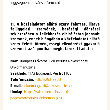
egységben releváns információ
11. A közfeladatot ellátó szerv felettes, illetve
felügyeleti szervének, hatósági döntései
tekintetében a fellebbezés elbírálására jogosult
szervnek, ennek hiányában a közfeladatot ellátó
szerv felett törvényességi ellenőrzést gyakorló
szervnek az 1. pontban meghatározott adatai.
Név:
Budapest Főváros XVII. kerület Rákosmente
Önkormányzata
Székhely:
1173 Budapest, Pesti út 165.
Telefonszám:
+36/1/253-3300
E-mail:
onkormanyzat@rakosmente.hu
Honlap:
https://rakosmente.hu/static-
pages/varoshaza-onkormanyzat