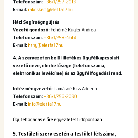
Telefonszám:
+36/1/257-2013
E-mail:
rakoskert@eletfa17.hu
Házi Segítségnyújtás
Vezető gondozó:
Fehérné Kugler Andrea
Telefonszám:
+36/1/258-4660
E-mail:
hsny@eletfa17.hu
4. A szervezeten belül illetékes ügyfélkapcsolati
vezető neve, elérhetősége (telefonszáma,
elektronikus levélcíme) és az ügyfélfogadási rend.
Intézményvezető:
Tamásné Kiss Adrienn
Telefonszám:
+36/1/256-2090
E-mail:
info@eletfa17.hu
Ügyfélfogadás előre egyeztetett időpontban.
5. Testületi szerv esetén a testület létszáma,