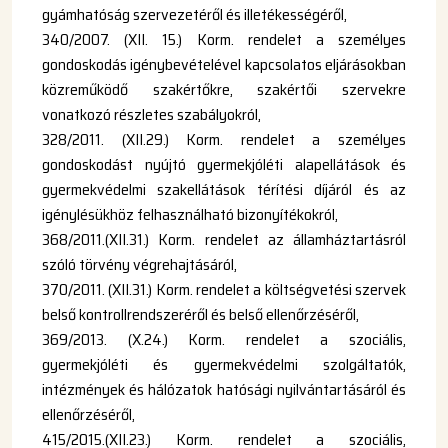
gyámhatóság szervezetéről és illetékességéről,
340/2007. (XII. 15.) Korm. rendelet a személyes
gondoskodás igénybevételével kapcsolatos eljárásokban
közreműködő szakértőkre, szakértői szervekre
vonatkozó részletes szabályokról,
328/2011. (XII.29.) Korm. rendelet a személyes
gondoskodást nyújtó gyermekjóléti alapellátások és
gyermekvédelmi szakellátások térítési díjáról és az
igénylésükhöz felhasználható bizonyítékokról,
368/2011.(XII.31.) Korm. rendelet az államháztartásról
szóló törvény végrehajtásáról,
370/2011. (XII.31.) Korm. rendelet a költségvetési szervek
belső kontrollrendszeréről és belső ellenőrzéséről,
369/2013. (X.24.) Korm. rendelet a szociális,
gyermekjóléti és gyermekvédelmi szolgáltatók,
intézmények és hálózatok hatósági nyilvántartásáról és
ellenőrzéséről,
415/2015.(XII.23.) Korm. rendelet a szociális,