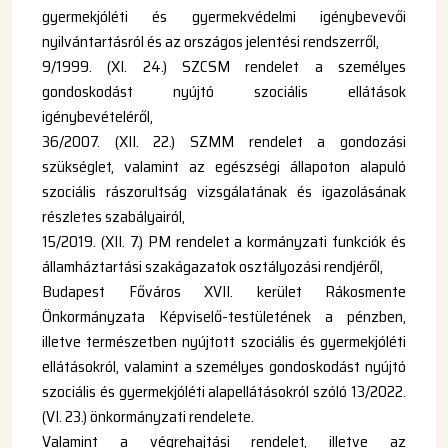
gyermekjóléti és gyermekvédelmi igénybevevői
nyilvántartásról és az országos jelentési rendszerről,
9/1999. (XI. 24.) SZCSM rendelet a személyes
gondoskodást nyújtó szociális ellátások
igénybevételéről,
36/2007. (XII. 22.) SZMM rendelet a gondozási
szükséglet, valamint az egészségi állapoton alapuló
szociális rászorultság vizsgálatának és igazolásának
részletes szabályairól,
15/2019. (XII. 7.) PM rendelet a kormányzati funkciók és
államháztartási szakágazatok osztályozási rendjéről,
Budapest Főváros XVII. kerület Rákosmente
Önkormányzata Képviselő-testületének a pénzben,
illetve természetben nyújtott szociális és gyermekjóléti
ellátásokról, valamint a személyes gondoskodást nyújtó
szociális és gyermekjóléti alapellátásokról
szóló 13/2022.
(VI. 23.) önkormányzati rendelete
.
Valamint a végrehajtási rendelet, illetve az