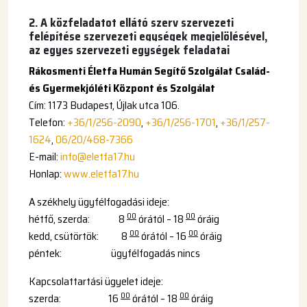
2. A közfeladatot ellátó szerv szervezeti
felépítése szervezeti egységek megjelölésével,
az egyes szervezeti egységek feladatai
Rákosmenti Életfa Humán Segítő Szolgálat Család-
és Gyermekjóléti Központ és Szolgálat
Cím: 1173 Budapest, Újlak utca 106.
Telefon:
+36/1/256-2090
,
+36/1/256-1701
,
+36/1/257-
1624
,
06/20/468-7366
E-mail:
info@eletfa17.hu
Honlap:
www.eletfa17.hu
A székhely ügyfélfogadási ideje:
00
00
hétfő, szerda: 8
órától – 18
óráig
00
00
kedd, csütörtök: 8
órától – 16
óráig
péntek: ügyfélfogadás nincs
Kapcsolattartási ügyelet ideje:
00
00
szerda: 16
órától – 18
óráig