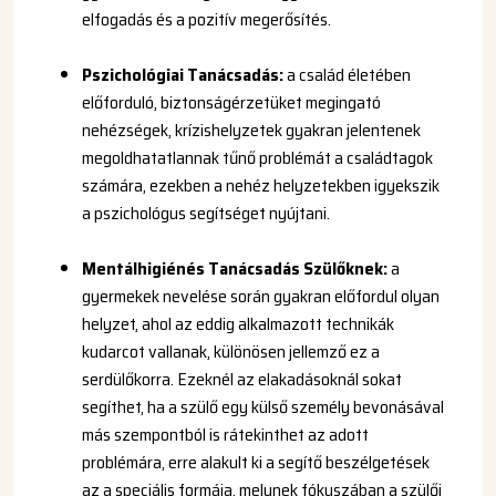
elfogadás és a pozitív megerősítés.
Pszichológiai Tanácsadás:
a család életében
előforduló, biztonságérzetüket megingató
nehézségek, krízishelyzetek gyakran jelentenek
megoldhatatlannak tűnő problémát a családtagok
számára, ezekben a nehéz helyzetekben igyekszik
a pszichológus segítséget nyújtani.
Mentálhigiénés Tanácsadás Szülőknek:
a
gyermekek nevelése során gyakran előfordul olyan
helyzet, ahol az eddig alkalmazott technikák
kudarcot vallanak, különösen jellemző ez a
serdülőkorra. Ezeknél az elakadásoknál sokat
segíthet, ha a szülő egy külső személy bevonásával
más szempontból is rátekinthet az adott
problémára, erre alakult ki a segítő beszélgetések
az a speciális formája, melynek fókuszában a szülői