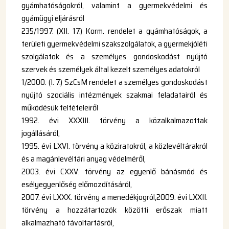
gyámhatóságokról, valamint a gyermekvédelmi és
gyámügyi eljárásról
235/1997. (XII. 17.) Korm. rendelet a gyámhatóságok, a
területi gyermekvédelmi szakszolgálatok, a gyermekjóléti
szolgálatok és a személyes gondoskodást nyújtó
szervek és személyek által kezelt személyes adatokról
1/2000. (I. 7.) SzCsM rendelet a személyes gondoskodást
nyújtó szociális intézmények szakmai feladatairól és
működésük feltételeiről
1992. évi XXXIII. törvény a közalkalmazottak
jogállásáról,
1995. évi LXVI. törvény a köziratokról, a közlevéltárakról
és a magánlevéltári anyag védelméről,
2003. évi CXXV. törvény az egyenlő bánásmód és
esélyegyenlőség előmozdításáról,
2007. évi LXXX. törvény a menedékjogról,2009. évi LXXII.
törvény a hozzátartozók közötti erőszak miatt
alkalmazható távoltartásról,