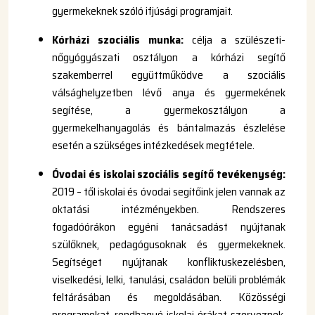
gyermekeknek szóló ifjúsági programjait.
Kórházi szociális munka:
célja a szülészeti-
nőgyógyászati osztályon a kórházi segítő
szakemberrel együttműködve a szociális
válsághelyzetben lévő anya és gyermekének
segítése, a gyermekosztályon a
gyermekelhanyagolás és bántalmazás észlelése
esetén a szükséges intézkedések megtétele.
Óvodai és iskolai szociális segítő tevékenység:
2019 – től iskolai és óvodai segítőink jelen vannak az
oktatási intézményekben. Rendszeres
fogadóórákon egyéni tanácsadást nyújtanak
szülőknek, pedagógusoknak és gyermekeknek.
Segítséget nyújtanak konfliktuskezelésben,
viselkedési, lelki, tanulási, családon belüli problémák
feltárásában és megoldásában. Közösségi
programokat, rendhagyó iskolai órákat szerveznek.