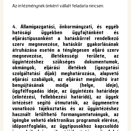
Az intézménynek önként vállalt feladata nincsen.
4.
Államigazgatási, önkormányzati, és egyéb
hatósági ügyekben ügyfajtánként és
eljárástípusonként a hatáskörrel rendelkező
szerv megnevezése, hatáskör gyakorlásának
átruházása esetén a ténylegesen eljáró szerv
megnevezése, illetékességi területe, az
ügyintézéshez szükséges dokumentumok,
okmányok, eljárási illetékek (igazgatási
szolgáltatási díjak) meghatározása, alapvető
eljárási szabályok, az eljárást megindító irat
benyújtásának módja (helye, ideje),
ügyfélfogadás ideje, az ügyintézés határideje
(elintézési, fellebbezési határidő), az ügyek
intézését segítő útmutatók, az ügymenetre
vonatkozó tájékoztatás és az ügyintézéshez
használt letölthető formanyomtatványok, az
igénybe vehető elektronikus programok elérése,
időpontfoglalás, az ügytípusokhoz kapcsolódó