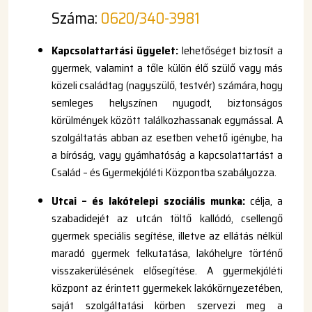
Száma:
0620/340-3981
Kapcsolattartási ügyelet:
lehetőséget biztosít a
gyermek, valamint a tőle külön élő szülő vagy más
közeli családtag (nagyszülő, testvér) számára, hogy
semleges helyszínen nyugodt, biztonságos
körülmények között találkozhassanak egymással. A
szolgáltatás abban az esetben vehető igénybe, ha
a bíróság, vagy gyámhatóság a kapcsolattartást a
Család – és Gyermekjóléti Központba szabályozza.
Utcai – és lakótelepi szociális munka:
célja, a
szabadidejét az utcán töltő kallódó, csellengő
gyermek speciális segítése, illetve az ellátás nélkül
maradó gyermek felkutatása, lakóhelyre történő
visszakerülésének elősegítése. A gyermekjóléti
központ az érintett gyermekek lakókörnyezetében,
saját szolgáltatási körben szervezi meg a