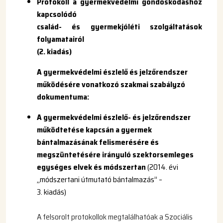
Protokoll a gyermekvédelmi gondoskodáshoz
kapcsolódó
család- és gyermekjóléti szolgáltatások
folyamatairól
(2. kiadás)
A gyermekvédelmi észlelő és jelzőrendszer
működésére vonatkozó szakmai szabályzó
dokumentuma:
A gyermekvédelmi észlelő- és jelzőrendszer
működtetése kapcsán a gyermek
bántalmazásának felismerésére és
megszüntetésére irányuló szektorsemleges
egységes elvek és módszertan
(2014. évi
„módszertani útmutató bántalmazás” –
3. kiadás)
A felsorolt protokollok megtalálhatóak a Szociális