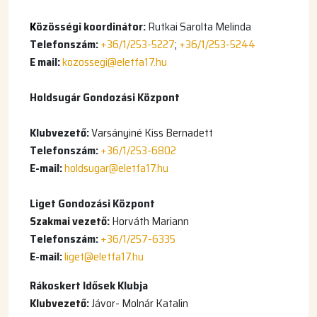
K
özösségi koordinátor:
Rutkai Sarolta Melinda
Telefonszám:
+36/1/253-5227
;
+36/1/253-5244
E mail:
kozossegi@
eletfa17.hu
Holdsugár Gondozási Központ
Klubvezető:
Varsányiné Kiss Bernadett
Telefonszám:
+36/1/253-6802
E-mail:
holdsugar@eletfa17.hu
Liget Gondozási Központ
Szakmai vezető:
Horváth Mariann
Telefonszám:
+36/1/257-6335
E-mail:
liget@eletfa17.hu
Rákoskert Idősek Klubja
Klubvezető:
Jávor- Molnár Katalin