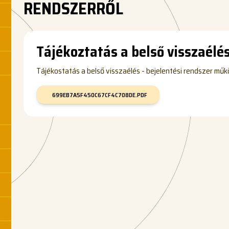
RENDSZERRŐL
Tájékoztatás a belső visszaélés
Tájékostatás a belső visszaélés - bejelentési rendszer műk
699EB7A5F450C67CF4C708DE.PDF