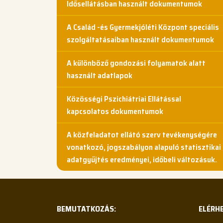
Idősellátásban használt dokumentumok
A Család -és Gyermekjóléti Központ speciális
szolgáltatásaiban használt dokumentumok
A különböző gondozási folyamatok alatt
használt adatlapok
Közösségi Pszichiátriai Ellátással
kapcsolatos dokumentumok
A közfeladatot ellátó szerv tevékenységére
vonatkozó, jogszabályon alapuló statisztikai
adatgyűjtés eredményei, időbeli változásuk.
BEMUTATKOZÁS:
ELÉRH