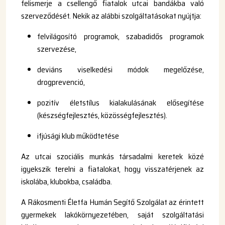
felismerje a csellengő fiatalok utcai bandákba való
szerveződését. Nekik az alábbi szolgáltatásokat nyújtja:
felvilágosító programok, szabadidős programok
szervezése,
deviáns viselkedési módok megelőzése,
drogprevenció,
pozitív életstílus kialakulásának elősegítése
(készségfejlesztés, közösségfejlesztés).
ifjúsági klub működtetése
Az utcai szociális munkás társadalmi keretek közé
igyekszik terelni a fiatalokat, hogy visszatérjenek az
iskolába, klubokba, családba.
A Rákosmenti Életfa Humán Segítő Szolgálat az érintett
gyermekek lakókörnyezetében, saját szolgáltatási