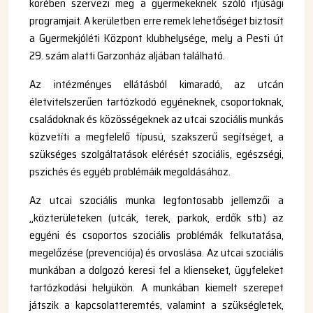
körében szervezi meg a gyermekeknek szóló ifjúsági
programjait. A kerületben erre remek lehetőséget biztosít
a Gyermekjóléti Központ klubhelysége, mely a Pesti út
29. szám alatti Garzonház aljában található.
Az intézményes ellátásból kimaradó, az utcán
életvitelszerűen tartózkodó egyéneknek, csoportoknak,
családoknak és közösségeknek az utcai szociális munkás
közvetíti a megfelelő típusú, szakszerű segítséget, a
szükséges szolgáltatások elérését szociális, egészségi,
pszichés és egyéb problémáik megoldásához.
Az utcai szociális munka legfontosabb jellemzői a
„közterületeken (utcák, terek, parkok, erdők stb.) az
egyéni és csoportos szociális problémák felkutatása,
megelőzése (prevenciója) és orvoslása. Az utcai szociális
munkában a dolgozó keresi fel a klienseket, ügyfeleket
tartózkodási helyükön. A munkában kiemelt szerepet
játszik a kapcsolatteremtés, valamint a szükségletek,