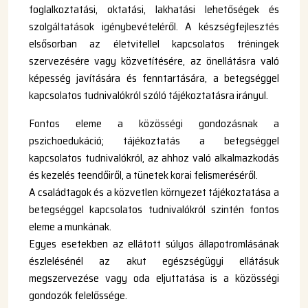
foglalkoztatási, oktatási, lakhatási lehetőségek és
szolgáltatások igénybevételéről. A készségfejlesztés
elsősorban az életvitellel kapcsolatos tréningek
szervezésére vagy közvetítésére, az önellátásra való
képesség javítására és fenntartására, a betegséggel
kapcsolatos tudnivalókról szóló tájékoztatásra irányul.
Fontos eleme a közösségi gondozásnak a
pszichoedukáció; tájékoztatás a betegséggel
kapcsolatos tudnivalókról, az ahhoz való alkalmazkodás
és kezelés teendőiről, a tünetek korai felismeréséről.
A családtagok és a közvetlen környezet tájékoztatása a
betegséggel kapcsolatos tudnivalókról szintén fontos
eleme a munkának.
Egyes esetekben az ellátott súlyos állapotromlásának
észlelésénél az akut egészségügyi ellátásuk
megszervezése vagy oda eljuttatása is a közösségi
gondozók felelőssége.