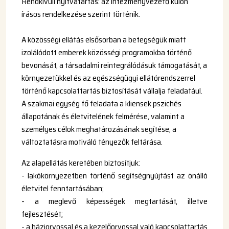
Rendkívüli nyitvatartás: az intézményvezető külön
írásos rendelkezése szerint történik.
A közösségi ellátás elsősorban a betegségük miatt
izolálódott emberek közösségi programokba történő
bevonását, a társadalmi reintegrálódásuk támogatását, a
környezetükkel és az egészségügyi ellátórendszerrel
történő kapcsolattartás biztosítását vállalja feladatául.
A szakmai egység fő feladata a kliensek pszichés
állapotának és életvitelének felmérése, valamint a
személyes célok meghatározásának segítése, a
változtatásra motiváló tényezők feltárása.
Az alapellátás keretében biztosítjuk:
- lakókörnyezetben történő segítségnyújtást az önálló
életvitel fenntartásában;
- a meglevő képességek megtartását, illetve
fejlesztését;
- a háziorvossal és a kezelőorvossal való kapcsolattartás