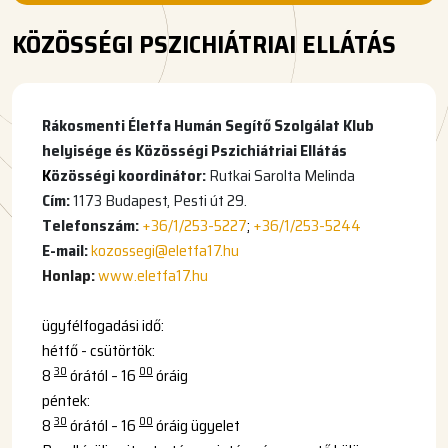
KÖZÖSSÉGI PSZICHIÁTRIAI ELLÁTÁS
Rákosmenti Életfa Humán Segítő Szolgálat Klub
helyisége és Közösségi Pszichiátriai Ellátás
K
özösségi koordinátor:
Rutkai Sarolta Melinda
Cím:
1173 Budapest, Pesti út 29.
Telefonszám:
+36/1/253-5227
;
+36/1/253-5244
E-mail:
kozossegi@
eletfa17.hu
Honlap:
www.eletfa17.hu
ügyfélfogadási idő:
hétfő - csütörtök:
30
00
8
órától – 16
óráig
péntek:
30
00
8
órától – 16
óráig ügyelet