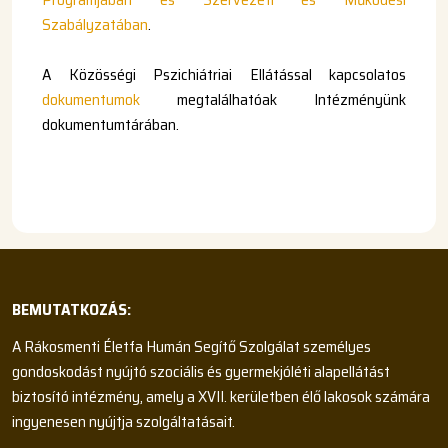
Szabályzatában
.
A Közösségi Pszichiátriai Ellátással kapcsolatos
dokumentumok
megtalálhatóak Intézményünk
dokumentumtárában.
BEMUTATKOZÁS:
A Rákosmenti Életfa Humán Segítő Szolgálat személyes
gondoskodást nyújtó szociális és gyermekjóléti alapellátást
biztosító intézmény, amely a XVII. kerületben élő lakosok számára
ingyenesen nyújtja szolgáltatásait.