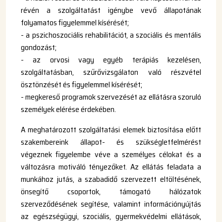
révén a szolgáltatást igénybe vevő állapotának
folyamatos figyelemmel kísérését;
- a pszichoszociális rehabilitációt, a szociális és mentális
gondozást;
- az orvosi vagy egyéb terápiás kezelésen,
szolgáltatásban, szűrővizsgálaton való részvétel
ösztönzését és figyelemmel kísérését;
- megkereső programok szervezését az ellátásra szoruló
személyek elérése érdekében.
A meghatározott szolgáltatási elemek biztosítása előtt
szakembereink állapot- és szükségletfelmérést
végeznek figyelembe véve a személyes célokat és a
változásra motiváló tényezőket. Az ellátás feladata a
munkához jutás, a szabadidő szervezett eltöltésének,
önsegítő csoportok, támogató hálózatok
szerveződésének segítése, valamint információnyújtás
az egészségügyi, szociális, gyermekvédelmi ellátások,