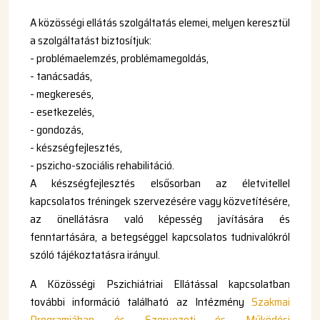
A közösségi ellátás szolgáltatás elemei, melyen keresztül
a szolgáltatást biztosítjuk:
- problémaelemzés, problémamegoldás,
- tanácsadás,
- megkeresés,
- esetkezelés,
- gondozás,
- készségfejlesztés,
- pszicho-szociális rehabilitáció.
A készségfejlesztés elsősorban az életvitellel
kapcsolatos tréningek szervezésére vagy közvetítésére,
az önellátásra való képesség javítására és
fenntartására, a betegséggel kapcsolatos tudnivalókról
szóló tájékoztatásra irányul.
A Közösségi Pszichiátriai Ellátással kapcsolatban
további információ található az Intézmény
Szakmai
Programjában
és
Szervezeti és Működési